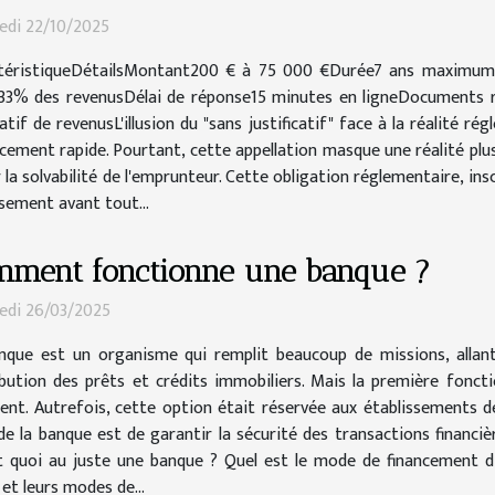
edi 22/10/2025
téristiqueDétailsMontant200 € à 75 000 €Durée7 ans maximu
e33% des revenusDélai de réponse15 minutes en ligneDocuments req
if de revenusL'illusion du "sans justificatif" face à la réalité rég
ncement rapide. Pourtant, cette appellation masque une réalité plu
r la solvabilité de l'emprunteur. Cette obligation réglementaire, i
sement avant tout...
mment fonctionne une banque ?
edi 26/03/2025
nque est un organisme qui remplit beaucoup de missions, allan
ribution des prêts et crédits immobiliers. Mais la première fonc
ent. Autrefois, cette option était réservée aux établissements de
de la banque est de garantir la sécurité des transactions financiè
’est quoi au juste une banque ? Quel est le mode de financement 
et leurs modes de...