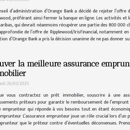
nseil d’administration d’Orange Bank a décidé de rejeter l’offre
wood, préférant ainsi fermer la banque en ligne. Les activités et 
aribas, qui devrait néanmoins récupérer une partie des 800 000 cl
 approfondie de l’offre de Ripplewood/IrisFinancial, notamment e
ration d’Orange Bank a pris la décision unanime de ne pas donner su
uver la meilleure assurance emprun
obilier
edi 26/03/2025
ue vous contractez un prêt immobilier, souscrire à une as
issements prêteurs pour garantir le remboursement de l’emprunt
ce emprunteur qui réponde à vos besoins tout en étant économiq
mprunteur L’assurance emprunteur joue un rôle crucial lors d’un p
emprunteur que le prêteur contre d’éventuelles déconvenues. Preno