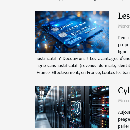
Les
Mercr
Peu i
propos
ligne,
justificatif ? Découvrons ! Les avantages d’un
ligne sans justificatif (revenus, domicile, iden
France. Effectivement, en France, toutes les ban
Cyb
Mercr
Aujour
péage
parle