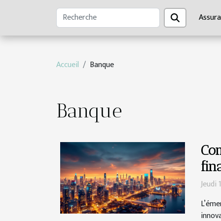
Assur
Accueil
Banque
Banque
Com
fin
Jeudi
L’éme
innov