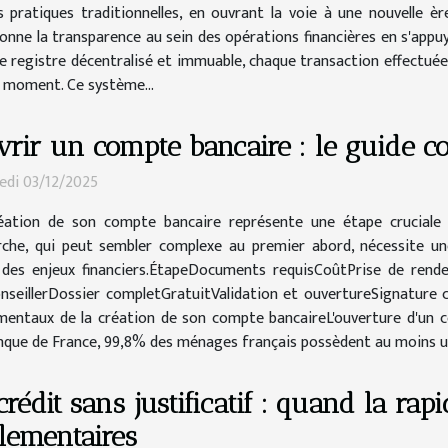
 pratiques traditionnelles, en ouvrant la voie à une nouvelle èr
onne la transparence au sein des opérations financières en s'appuy
 ce registre décentralisé et immuable, chaque transaction effectu
ut moment. Ce système...
rir un compte bancaire : le guide c
edi 03/12/2025
éation de son compte bancaire représente une étape cruciale d
che, qui peut sembler complexe au premier abord, nécessite u
e des enjeux financiers.ÉtapeDocuments requisCoûtPrise de rend
 conseillerDossier completGratuitValidation et ouvertureSignature
mentaux de la création de son compte bancaireL'ouverture d'un c
Banque de France, 99,8% des ménages français possèdent au moins u
crédit sans justificatif : quand la rap
lementaires